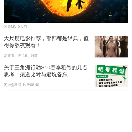
阿柴MC
5天前
大尺度电影推荐，部部都是经典，值
得你熬夜观看！
梦新看世界
16小时前
关于三角洲行动S10赛季租号的几点
思考：渠道比对与避坑备忘
闲游盒租号
昨天08:40