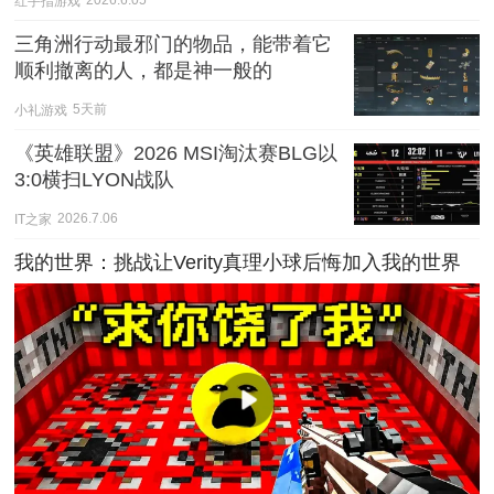
红手指游戏
2026.6.05
三角洲行动最邪门的物品，能带着它
顺利撤离的人，都是神一般的
小礼游戏
5天前
《英雄联盟》2026 MSI淘汰赛BLG以
3:0横扫LYON战队
IT之家
2026.7.06
我的世界：挑战让Verity真理小球后悔加入我的世界