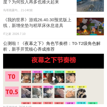
度？为何投入再多也难火起来
鸟哥雨露均...
21小时前
《我的世界》游戏26.40.30预览版上
线，新增坐垫与稻草床休息道具
IT之家
2026.7.10
公测啦！《夜幕之下》角色节奏榜：T0-T2级角色解
析，新手开荒核心养成推荐