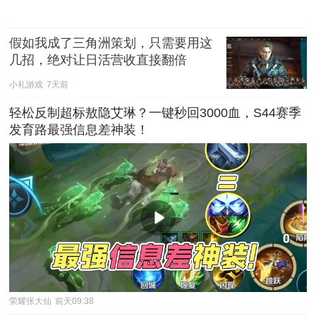
假如我成了三角洲策划，只需要用这
几招，绝对让日活营收直接翻倍
小礼游戏
7天前
轻松反制超标敖隐艾琳？一键秒回3000血，S44赛季
发育路最强信息差神装！
荣耀张大仙
前天09:38