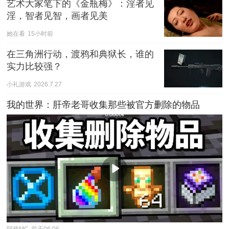
艺术大家笔下的《金瓶梅》：淫者见
淫，智者见智，画者见美
她在看
15小时前
在三角洲行动，渡鸦和典狱长，谁的
实力比较强？
小礼游戏
2026.7.27
我的世界：肝帝老哥收集那些被官方删除的物品
阿柴MC
前天06:06