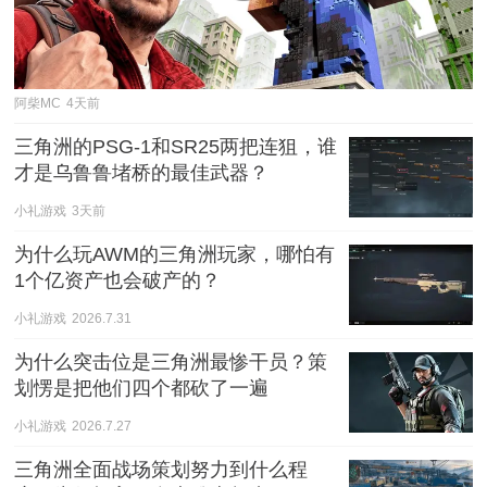
阿柴MC
4天前
三角洲的PSG-1和SR25两把连狙，谁
才是乌鲁鲁堵桥的最佳武器？
小礼游戏
3天前
为什么玩AWM的三角洲玩家，哪怕有
1个亿资产也会破产的？
小礼游戏
2026.7.31
为什么突击位是三角洲最惨干员？策
划愣是把他们四个都砍了一遍
小礼游戏
2026.7.27
三角洲全面战场策划努力到什么程