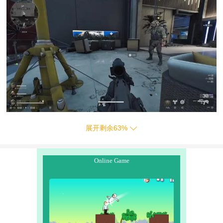
展开剩余
63
%