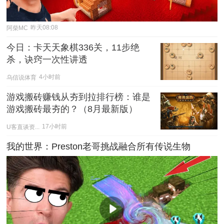
阿柴MC
昨天08:08
今日：卡天天象棋336关，11步绝
杀，诀窍一次性讲透
乌信说体育
4小时前
游戏搬砖赚钱从夯到拉排行榜：谁是
游戏搬砖最夯的？（8月最新版）
U客直谈资...
17小时前
我的世界：Preston老哥挑战融合所有传说生物