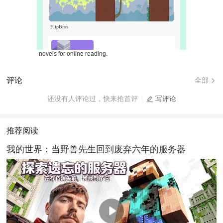
b novels for online reading.
评论
全部
还没有人评论过，快来抢首评
写评论
推荐阅读
我的世界：当野兽先生回到废弃六年的服务器