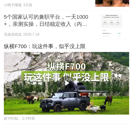
小鸭子嘎嘎
3天前
5个国家认可的兼职平台，一天1000
+，亲测实操，日结稳定收入（内附
详细攻略）
毛孩游戏说
2026.7.16
纵横F700：玩这件事，似乎没上限
路YAO知...
2小时前