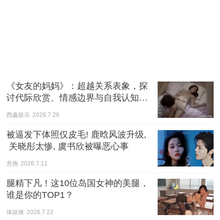
《女友的妈妈》：超越关系表象，探
讨代际欣赏、情感边界与自我认知的
心理剧
西鑫娱乐
2026.7.26
被逼发下体照仅皮毛! 鹿晗风波升级,
 关晓彤太惨, 虞书欣被曝恶心事
意挽
2026.7.11
腿精下凡！这10位岛国女神的美腿，
谁是你的TOP1？
体娱推
2026.7.22