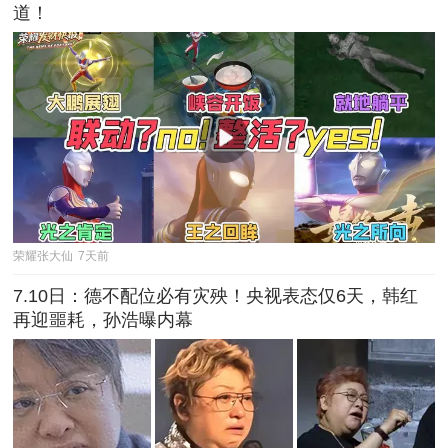
道！
荣耀张大仙
7天前
7.10日：德不配位必有灾殃！央视表态仅6天，韩红
再迎噩耗，孙浩曝内幕