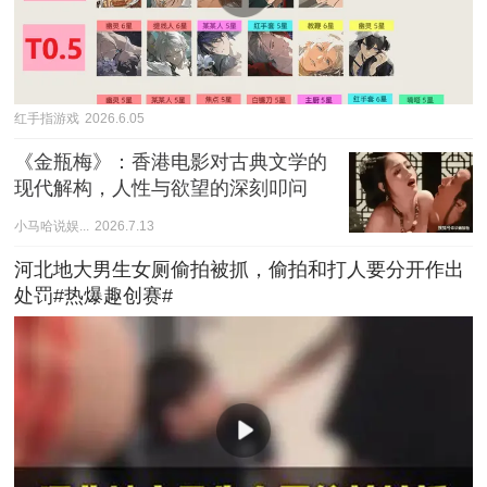
红手指游戏
2026.6.05
《金瓶梅》：香港电影对古典文学的
现代解构，人性与欲望的深刻叩问
小马哈说娱...
2026.7.13
河北地大男生女厕偷拍被抓，偷拍和打人要分开作出
处罚#热爆趣创赛#