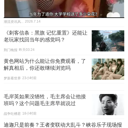
潮流资讯风...
2026.7.14
《刺客信条：黑旗 记忆重置》还能让
老玩家找回当年的感觉吗？
荆门晚报
昨天03:24
黄色网站为什么能让你免费观看，了
解真相后，你还敢继续浏览吗
梦新看世界
23小时前
毛岸英如果没牺牲，毛主席会让他接
班吗？这个问题毛主席早就说过
战争吐槽君
18小时前
迪迦只是前奏？王者变联动大乱斗？峡谷乐子现场报