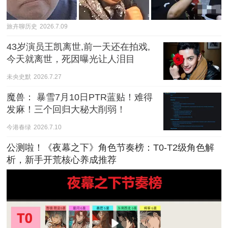
旅卉聊历史
2026.7.09
43岁演员王凯离世,前一天还在拍戏,
今天就离世，死因曝光让人泪目
未央史默
2026.7.27
魔兽： 暴雪7月10日PTR蓝贴！难得
发麻！三个回归大秘大削弱！
今港春绿
2026.7.10
公测啦！《夜幕之下》角色节奏榜：T0-T2级角色解
析，新手开荒核心养成推荐