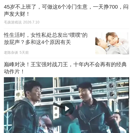
45岁不上班了，可做这6个冷门生意，一天挣700，闷
声发大财！
毛孩游戏说
2026.7.10
性生活时，女性私处总发出“噗噗”的
放屁声？多和这4个原因有关
老陈杂谈
5天前
巅峰对决！王宝强对战刀王，十年内不会再有的经典
动作片！