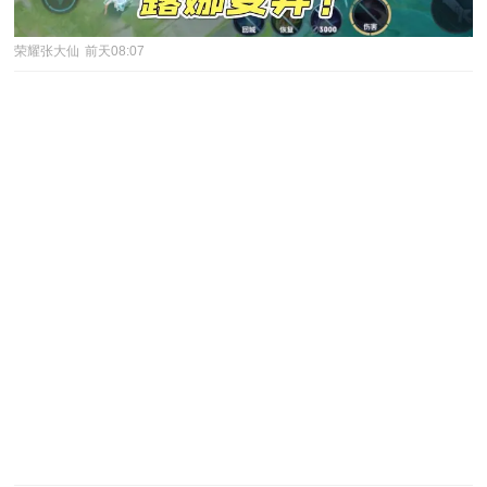
荣耀张大仙
前天08:07